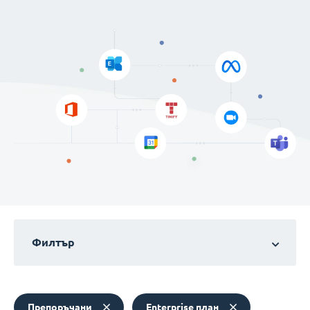
Филтър
Препоръчани
Enterprise план