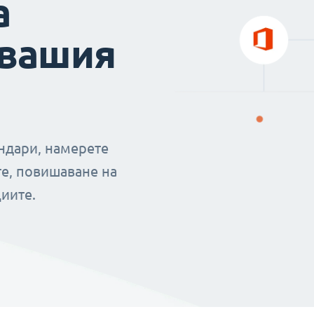
а
 вашия
ендари, намерете
е, повишаване на
иите.