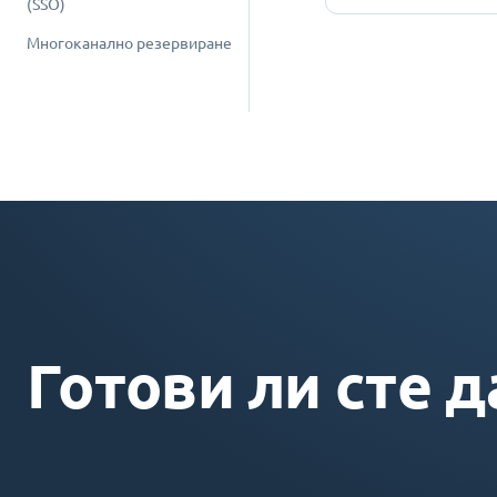
(SSO)
Многоканално резервиране
Готови ли сте д