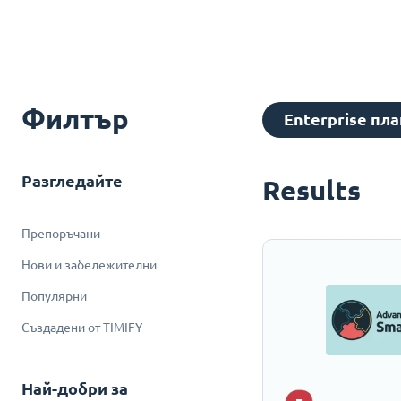
Филтър
Enterprise пла
Разгледайте
Results
Препоръчани
Нови и забележителни
Популярни
Създадени от TIMIFY
Най-добри за