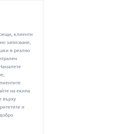
рещи, клиенти
но записване,
шки в реално
нтрален
 Намалете
е,
лиентите
айте на екипа
л върху
оритетите и
-добро