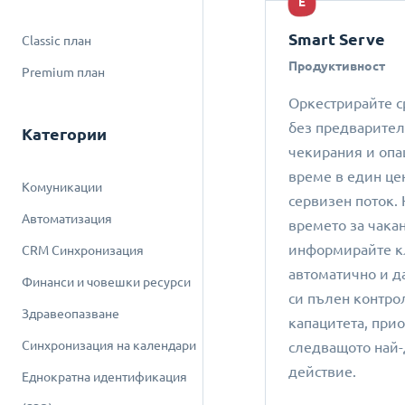
E
Smart Serve
Classic план
Продуктивност
Premium план
Оркестрирайте с
без предварител
Категории
чекирания и опа
време в един це
Комуникации
сервизен поток.
Автоматизация
времето за чакан
информирайте к
CRM Синхронизация
автоматично и д
Финанси и човешки ресурси
си пълен контро
Здравеопазване
капацитета, при
Синхронизация на календари
следващото най
действие.
Еднократна идентификация