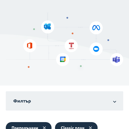
Филтър
Препоръчани
Classic план