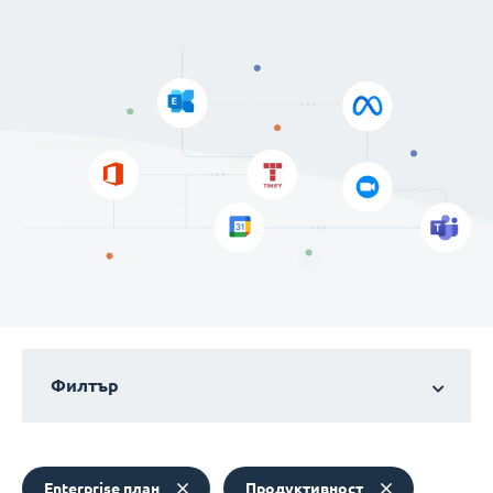
Филтър
Enterprise план
Продуктивност