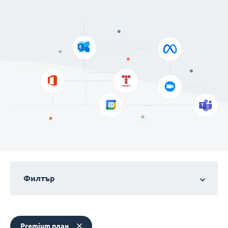
Филтър
Premium план