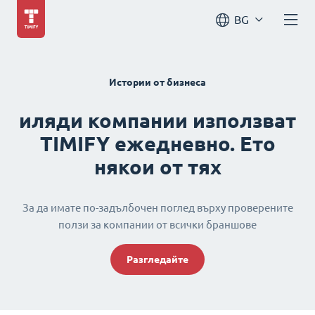
BG
Истории от бизнеса
иляди компании използват
TIMIFY ежедневно. Ето
някои от тях
За да имате по-задълбочен поглед върху проверените
ползи за компании от всички браншове
Разгледайте