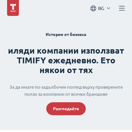
BG
Истории от бизнеса
иляди компании използват
TIMIFY ежедневно. Ето
някои от тях
За да имате по-задълбочен поглед върху проверените
ползи за компании от всички браншове
Разгледайте