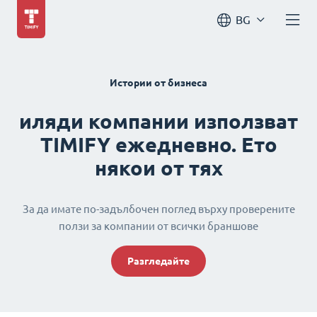
BG
Истории от бизнеса
иляди компании използват
TIMIFY ежедневно. Ето
някои от тях
За да имате по-задълбочен поглед върху проверените
ползи за компании от всички браншове
Разгледайте