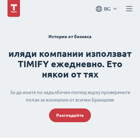
BG
Истории от бизнеса
иляди компании използват
TIMIFY ежедневно. Ето
някои от тях
За да имате по-задълбочен поглед върху проверените
ползи за компании от всички браншове
Разгледайте