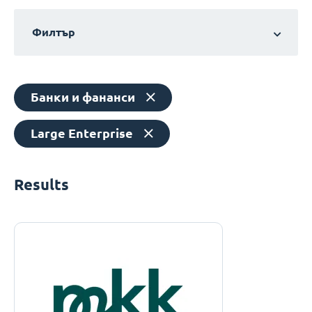
Филтър
Банки и фананси
Large Enterprise
Results