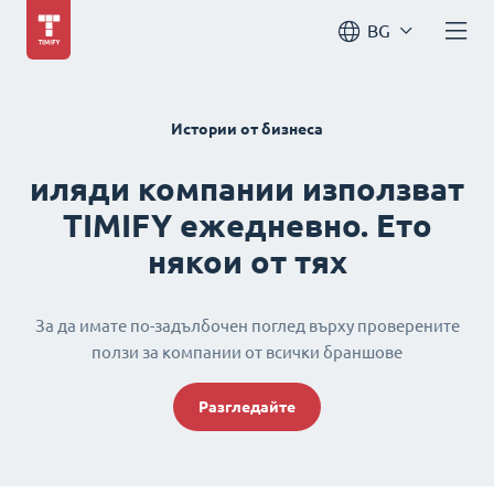
BG
Истории от бизнеса
иляди компании използват
TIMIFY ежедневно. Ето
някои от тях
За да имате по-задълбочен поглед върху проверените
ползи за компании от всички браншове
Разгледайте