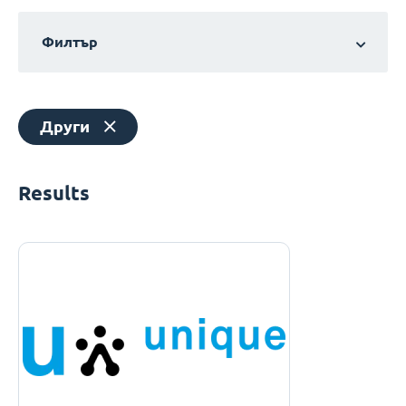
Филтър
Други
Results