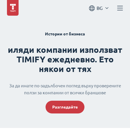
BG
Истории от бизнеса
иляди компании използват
TIMIFY ежедневно. Ето
някои от тях
За да имате по-задълбочен поглед върху проверените
ползи за компании от всички браншове
Разгледайте