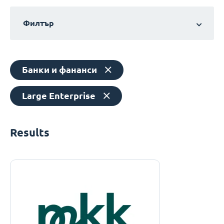
Филтър
Банки и фананси
Large Enterprise
Results