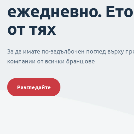
ежедневно. Ето
от тях
За да имате по-задълбочен поглед върху пр
компании от всички браншове
Разгледайте