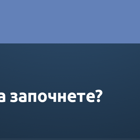
e DORAS
а започнете?