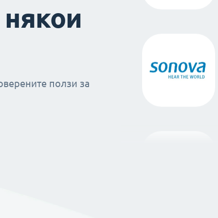
 някои
оверените ползи за