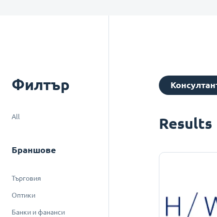
Филтър
Консултан
All
Results
Браншове
Търговия
Оптики
Банки и фананси