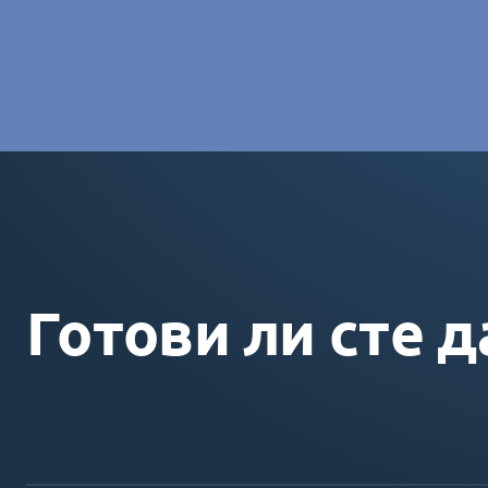
Charlotte Laroye
- Специалист по комуникациите, group
Готови ли сте д