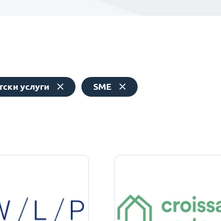
тски услуги
SME