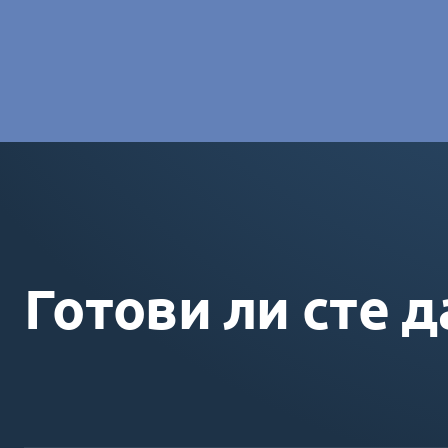
Charlotte Laroye
- Специалист по комуникациите, group
Готови ли сте д