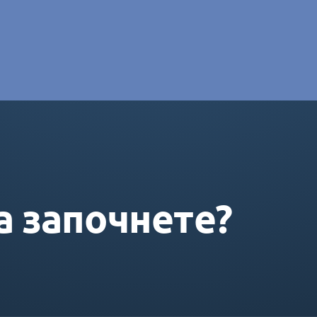
e DORAS
а започнете?