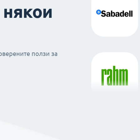
 някои
оверените ползи за