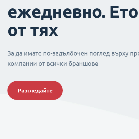
ежедневно. Ето
от тях
За да имате по-задълбочен поглед върху пр
компании от всички браншове
Разгледайте