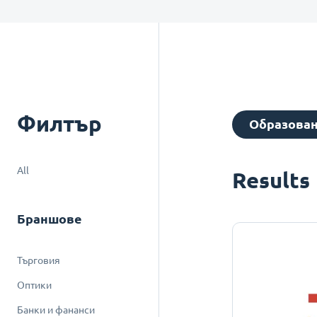
Филтър
Образова
All
Results
Браншове
Търговия
Оптики
Банки и фананси