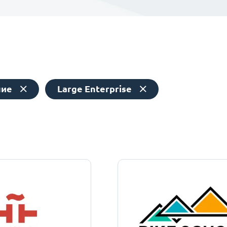
ние
Large Enterprise