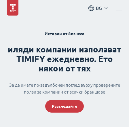
BG
Истории от бизнеса
иляди компании използват
TIMIFY ежедневно. Ето
някои от тях
За да имате по-задълбочен поглед върху проверените
ползи за компании от всички браншове
Разгледайте