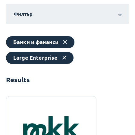
Филтър
Банки и фананси
Large Enterprise
Results