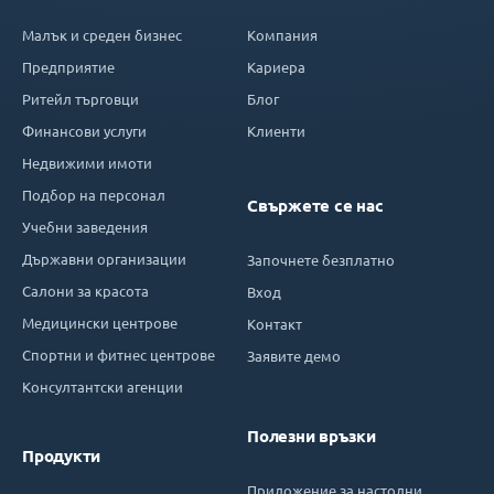
Малък и среден бизнес
Компания
Предприятие
Кариера
Ритейл търговци
Блог
Финансови услуги
Клиенти
Недвижими имоти
Подбор на персонал
Свържете се нас
Учебни заведения
Държавни организации
Започнете безплатно
Салони за красота
Вход
Медицински центрове
Контакт
Спортни и фитнес центрове
Заявите демо
Консултантски агенции
Полезни връзки
Продукти
Приложение за настолни