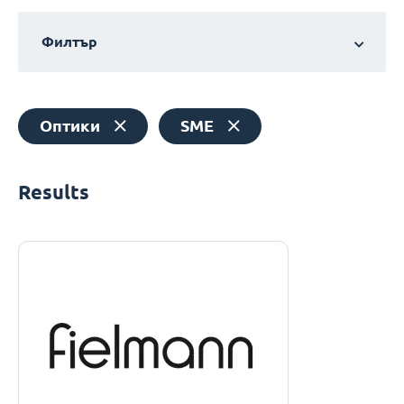
Филтър
Оптики
SME
Results