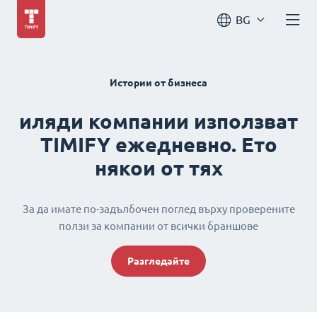
BG
Истории от бизнеса
иляди компании използват
TIMIFY ежедневно. Ето
някои от тях
За да имате по-задълбочен поглед върху проверените
ползи за компании от всички браншове
Разгледайте