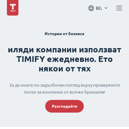
BG
Истории от бизнеса
иляди компании използват
TIMIFY ежедневно. Ето
някои от тях
За да имате по-задълбочен поглед върху проверените
ползи за компании от всички браншове
Разгледайте