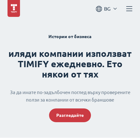
BG
Истории от бизнеса
иляди компании използват
TIMIFY ежедневно. Ето
някои от тях
За да имате по-задълбочен поглед върху проверените
ползи за компании от всички браншове
Разгледайте