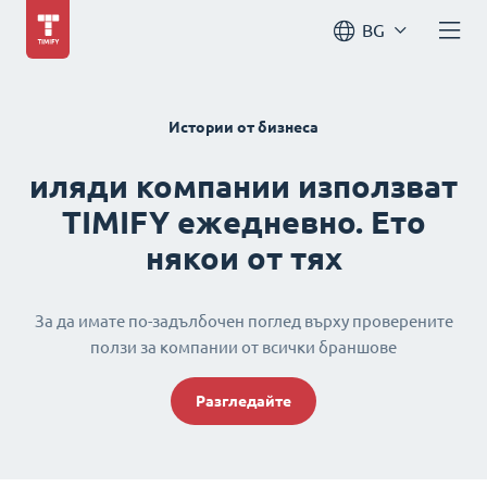
BG
Истории от бизнеса
иляди компании използват
TIMIFY ежедневно. Ето
някои от тях
За да имате по-задълбочен поглед върху проверените
ползи за компании от всички браншове
Разгледайте