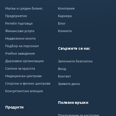
Малък и среден бизнес
Компания
Предприятие
Кариера
Ритейл търговци
Блог
Финансови услуги
Клиенти
Недвижими имоти
Подбор на персонал
Свържете се нас
Учебни заведения
Държавни организации
Започнете безплатно
Салони за красота
Вход
Медицински центрове
Контакт
Спортни и фитнес центрове
Заявите демо
Консултантски агенции
Полезни връзки
Продукти
Приложение за настолни