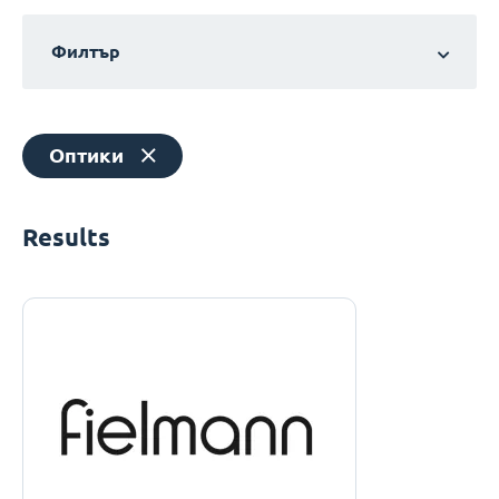
Филтър
Оптики
Results