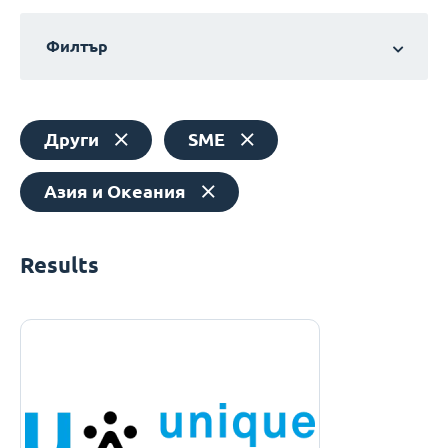
Филтър
Други
SME
Азия и Океания
Results