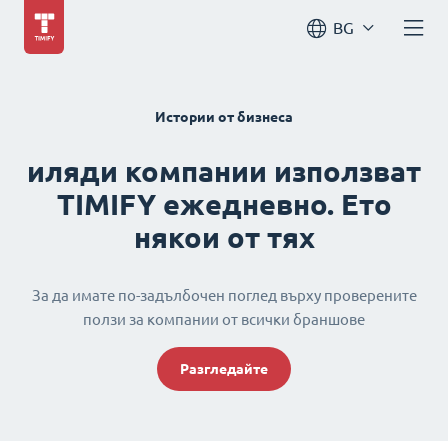
BG
Истории от бизнеса
иляди компании използват
TIMIFY ежедневно. Ето
някои от тях
За да имате по-задълбочен поглед върху проверените
ползи за компании от всички браншове
Разгледайте