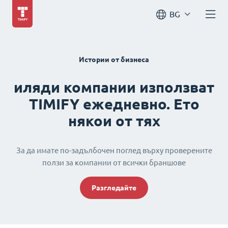
BG
Истории от бизнеса
иляди компании използват
TIMIFY ежедневно. Ето
някои от тях
За да имате по-задълбочен поглед върху проверените
ползи за компании от всички браншове
Разгледайте