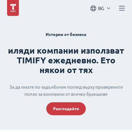
BG
Истории от бизнеса
иляди компании използват
TIMIFY ежедневно. Ето
някои от тях
За да имате по-задълбочен поглед върху проверените
ползи за компании от всички браншове
Разгледайте