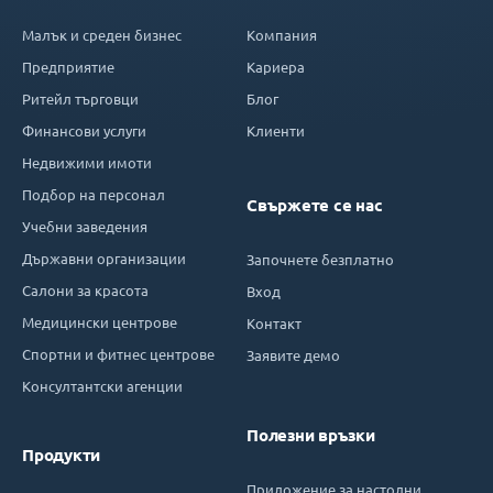
Малък и среден бизнес
Компания
Предприятие
Кариера
Ритейл търговци
Блог
Финансови услуги
Клиенти
Недвижими имоти
Подбор на персонал
Свържете се нас
Учебни заведения
Държавни организации
Започнете безплатно
Салони за красота
Вход
Медицински центрове
Контакт
Спортни и фитнес центрове
Заявите демо
Консултантски агенции
Полезни връзки
Продукти
Приложение за настолни