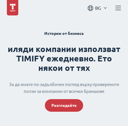
BG
Истории от бизнеса
иляди компании използват
TIMIFY ежедневно. Ето
някои от тях
За да имате по-задълбочен поглед върху проверените
ползи за компании от всички браншове
Разгледайте