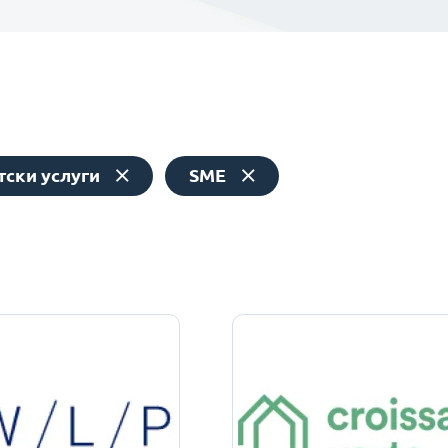
тски услуги
SME