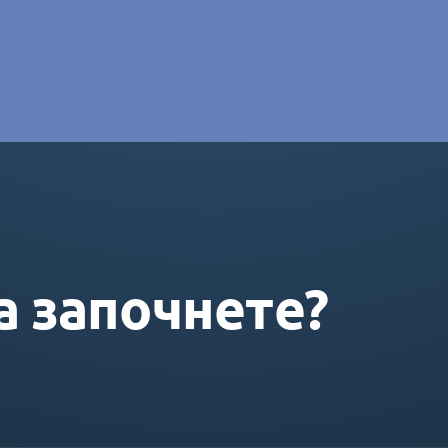
e DORAS
а започнете?