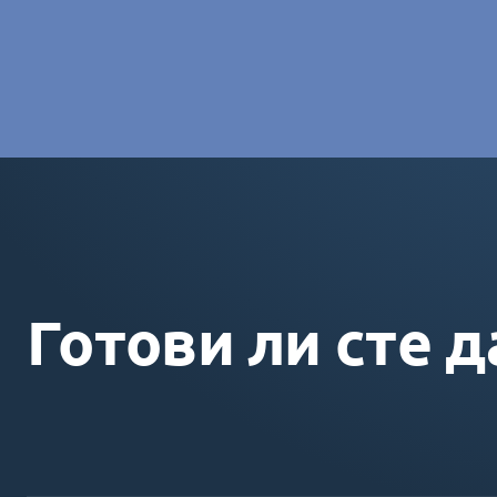
Charlotte Laroye
- Специалист по комуникациите, group
Готови ли сте д