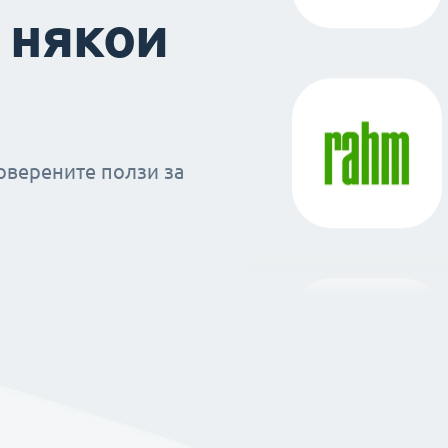
 някои
оверените ползи за