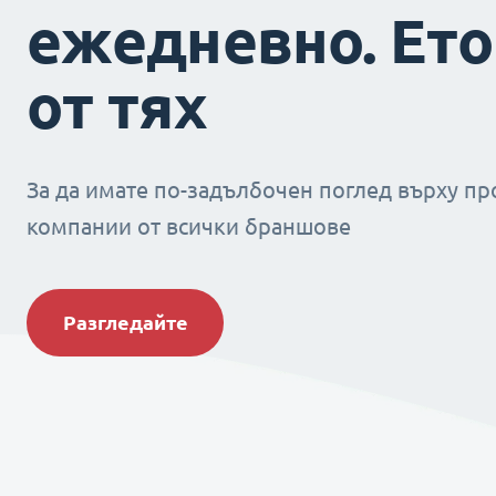
ежедневно. Ето
от тях
За да имате по-задълбочен поглед върху пр
компании от всички браншове
Разгледайте