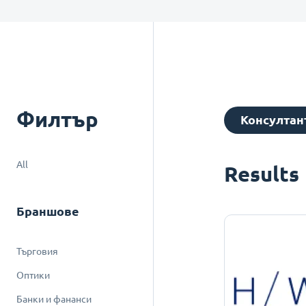
Филтър
Консултан
All
Results
Браншове
Търговия
Оптики
Банки и фананси