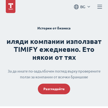
BG
Истории от бизнеса
иляди компании използват
TIMIFY ежедневно. Ето
някои от тях
За да имате по-задълбочен поглед върху проверените
ползи за компании от всички браншове
Разгледайте