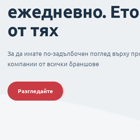
ежедневно. Ето
от тях
За да имате по-задълбочен поглед върху пр
компании от всички браншове
Разгледайте