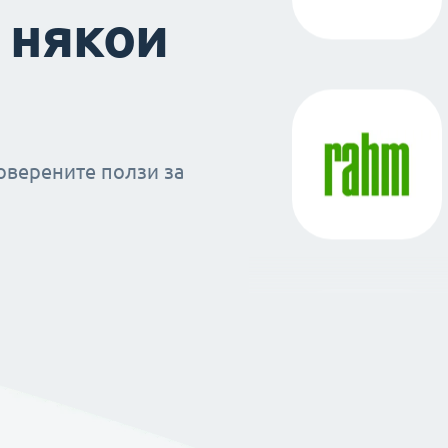
 някои
оверените ползи за