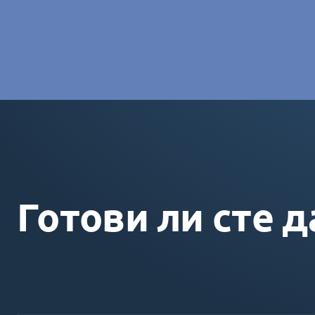
Charlotte Laroye
- Специалист по комуникациите, group
Готови ли сте д