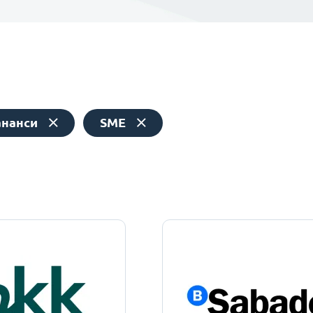
ананси
SME