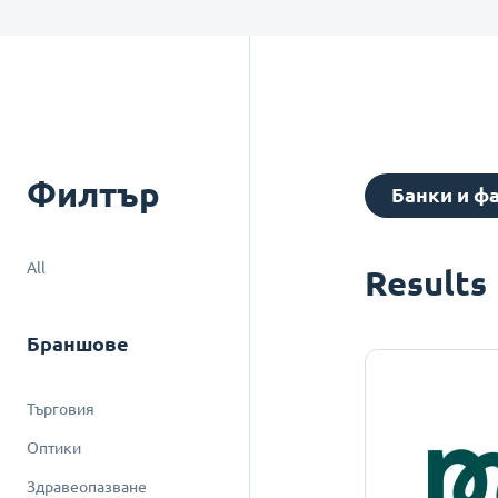
Филтър
Банки и ф
All
Results
Браншове
Търговия
Оптики
Здравеопазване