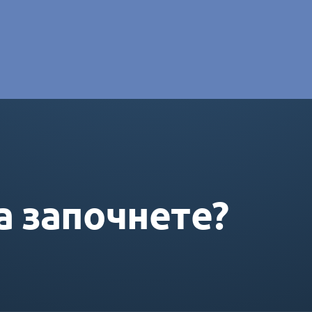
e DORAS
а започнете?