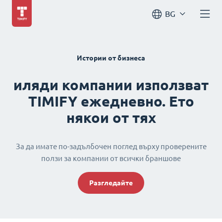
BG
Истории от бизнеса
иляди компании използват
TIMIFY ежедневно. Ето
някои от тях
За да имате по-задълбочен поглед върху проверените
ползи за компании от всички браншове
Разгледайте