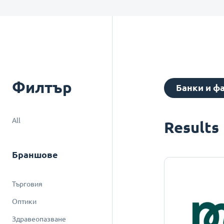
Филтър
Банки и ф
All
Results
Браншове
Търговия
Оптики
Здравеопазване