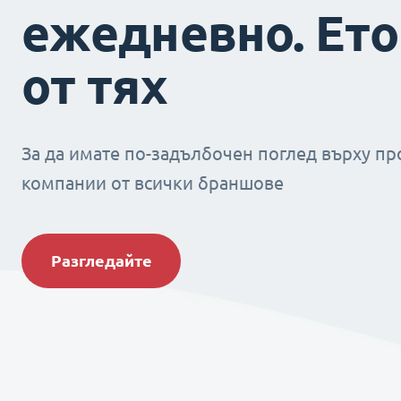
ежедневно. Ето
от тях
За да имате по-задълбочен поглед върху пр
компании от всички браншове
Разгледайте