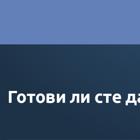
Charlotte Laroye
- Специалист по комуникациите, group
Готови ли сте д