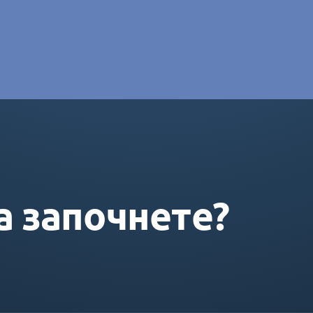
e DORAS
а започнете?