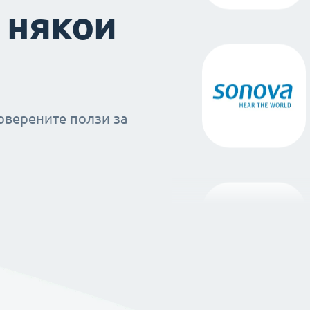
 някои
оверените ползи за