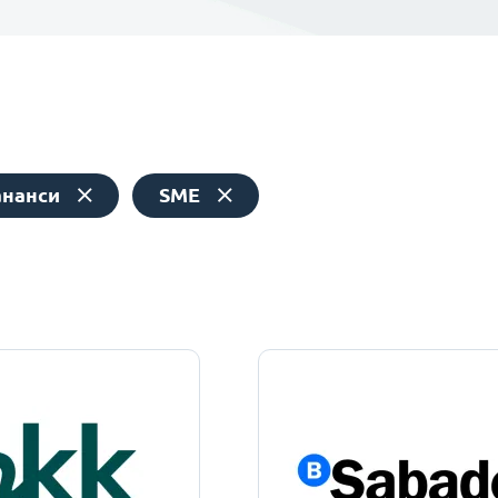
ананси
SME