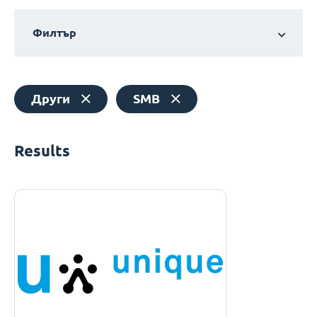
Филтър
Други
SMB
Results