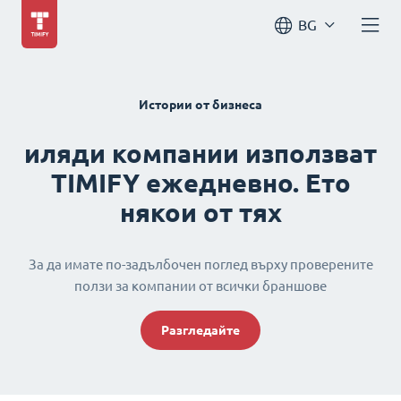
BG
Истории от бизнеса
иляди компании използват
TIMIFY ежедневно. Ето
някои от тях
За да имате по-задълбочен поглед върху проверените
ползи за компании от всички браншове
Разгледайте