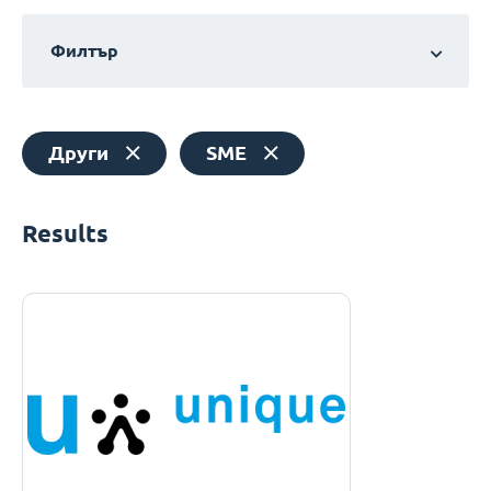
Филтър
Други
SME
Results