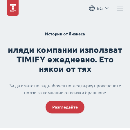
BG
Истории от бизнеса
иляди компании използват
TIMIFY ежедневно. Ето
някои от тях
За да имате по-задълбочен поглед върху проверените
ползи за компании от всички браншове
Разгледайте