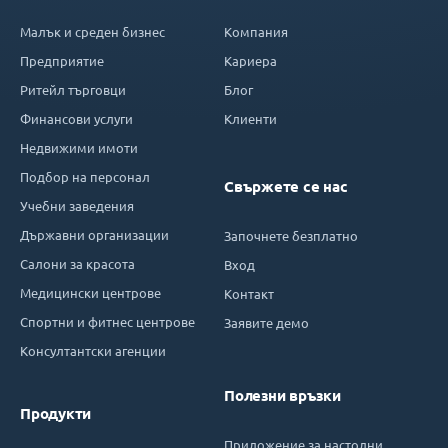
Малък и среден бизнес
Компания
Предприятие
Кариера
Ритейл търговци
Блог
Финансови услуги
Клиенти
Недвижими имоти
Подбор на персонал
Свържете се нас
Учебни заведения
Държавни организации
Започнете безплатно
Салони за красота
Вход
Медицински центрове
Контакт
Спортни и фитнес центрове
Заявите демо
Консултантски агенции
Полезни връзки
Продукти
Приложение за настолни