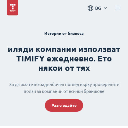
BG
Истории от бизнеса
иляди компании използват
TIMIFY ежедневно. Ето
някои от тях
За да имате по-задълбочен поглед върху проверените
ползи за компании от всички браншове
Разгледайте