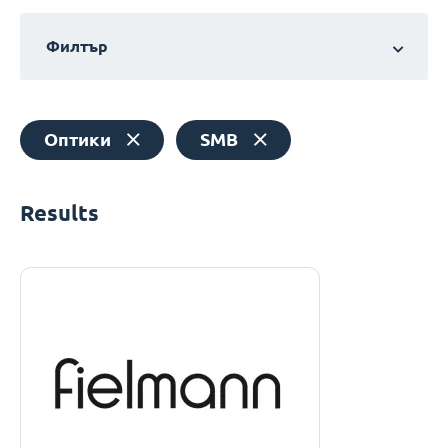
Филтър
Оптики
SMB
Results