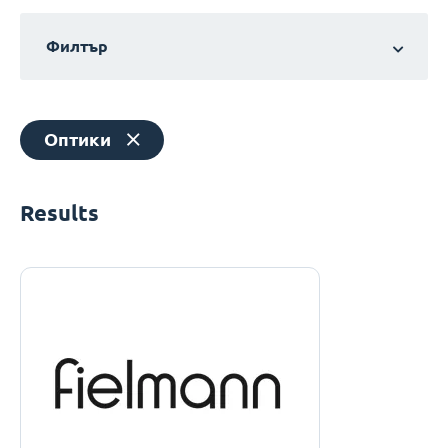
Филтър
Оптики
Results