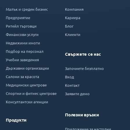
Малък и среден бизнес
Компания
Предприятие
Кариера
Ритейл търговци
Блог
Финансови услуги
Клиенти
Недвижими имоти
Подбор на персонал
Свържете се нас
Учебни заведения
Държавни организации
Започнете безплатно
Салони за красота
Вход
Медицински центрове
Контакт
Спортни и фитнес центрове
Заявите демо
Консултантски агенции
Полезни връзки
Продукти
Приложение за настолни