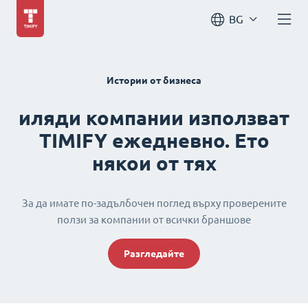
BG
Истории от бизнеса
иляди компании използват
TIMIFY ежедневно. Ето
някои от тях
За да имате по-задълбочен поглед върху проверените
ползи за компании от всички браншове
Разгледайте