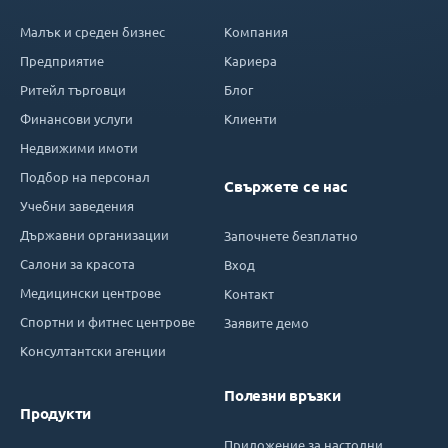
Малък и среден бизнес
Компания
Предприятие
Кариера
Ритейл търговци
Блог
Финансови услуги
Клиенти
Недвижими имоти
Подбор на персонал
Свържете се нас
Учебни заведения
Държавни организации
Започнете безплатно
Салони за красота
Вход
Медицински центрове
Контакт
Спортни и фитнес центрове
Заявите демо
Консултантски агенции
Полезни връзки
Продукти
Приложение за настолни