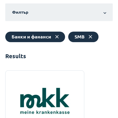
Филтър
Банки и фананси
SMB
Results