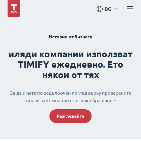
BG
Истории от бизнеса
иляди компании използват
TIMIFY ежедневно. Ето
някои от тях
За да имате по-задълбочен поглед върху проверените
ползи за компании от всички браншове
Разгледайте