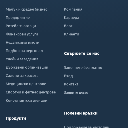
Малък и среден бизнес
Компания
Предприятие
Кариера
Ритейл търговци
Блог
Финансови услуги
Клиенти
Недвижими имоти
Подбор на персонал
Свържете се нас
Учебни заведения
Държавни организации
Започнете безплатно
Салони за красота
Вход
Медицински центрове
Контакт
Спортни и фитнес центрове
Заявите демо
Консултантски агенции
Полезни връзки
Продукти
Приложение за настолни