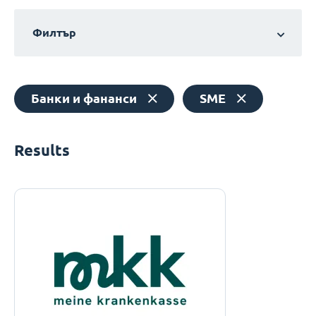
Филтър
Банки и фананси
SME
Results