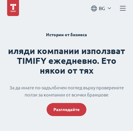
BG
Истории от бизнеса
иляди компании използват
TIMIFY ежедневно. Ето
някои от тях
За да имате по-задълбочен поглед върху проверените
ползи за компании от всички браншове
Разгледайте