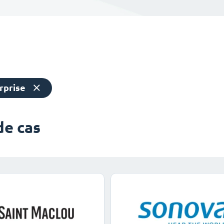
rprise
de cas