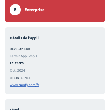
E
Enterprise
Détails de l'appli
DÉVELOPPEUR
TerminApp GmbH
RELEASED
Oct. 2024
SITE INTERNET
www.timify.com/fr
Légal