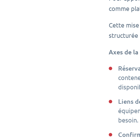
comme plat
Cette mise 
structurée
Axes de la
Réserva
contene
disponib
Liens d
équipem
besoin.
Confirm