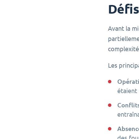
Défi
Avant la m
partielleme
complexité
Les princip
Opérati
étaient
Conflit
entraîn
Absence
des fou