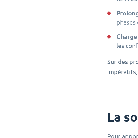
Prolong
phases 
Charge 
les conf
Sur des pro
impératifs,
La so
Pour apport