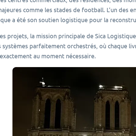
majeures comme les stades de football. L’un des e
ique a été son soutien logistique pour la reconst
es projets, la mission principale de Sica Logistiqu
systèmes parfaitement orchestrés, où chaque livr
 exactement au moment nécessaire.