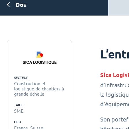
Dos
L’ent
Sica Logis
SECTEUR
Construction et
d’infrastru
logistique de chantiers à
grande échelle
la logistiq
d’équipeme
TAILLE
SME
Son portef
LIEU
France, Suisse
hôpitaux, 