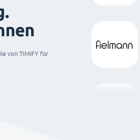
g.
ihnen
ile von TIMIFY für