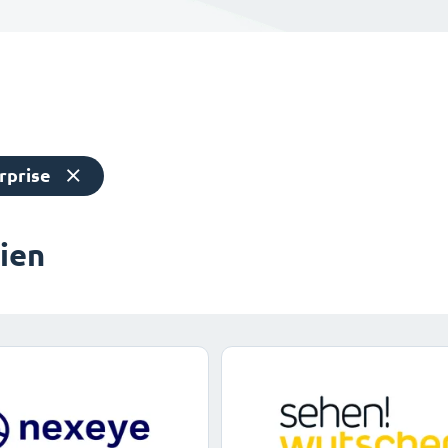
rprise
dien