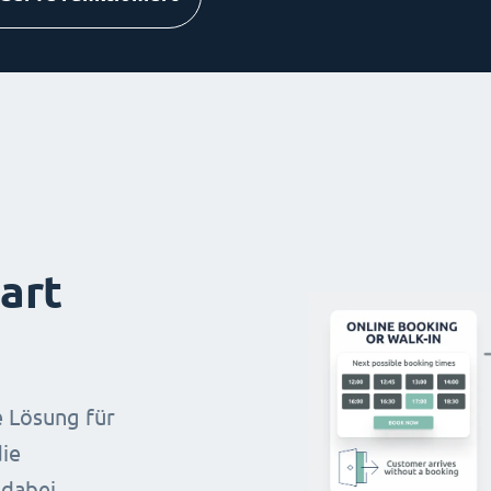
art
e Lösung für
ie
 dabei