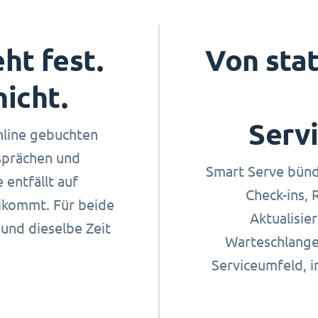
ht fest.
Von stat
nicht.
Serv
nline gebuchten
sprächen und
Smart Serve bünd
entfällt auf
Check-ins,
ikommt. Für beide
Aktualisie
und dieselbe Zeit
Warteschlange.
Serviceumfeld, 