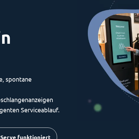
,
in
e, spontane
teschlangenanzeigen
genten Serviceablauf.
 Serve funktioniert