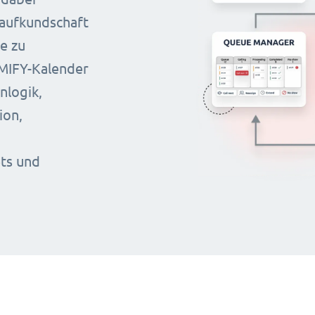
Laufkundschaft
e zu
IMIFY-Kalender
nlogik,
ion,
ets und