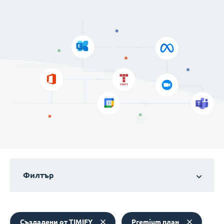
Филтър
Създадени от TIMIFY
Premium план