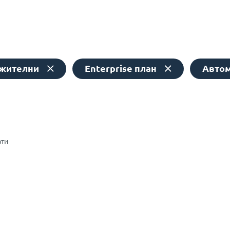
ежителни
Enterprise план
Авто
ати