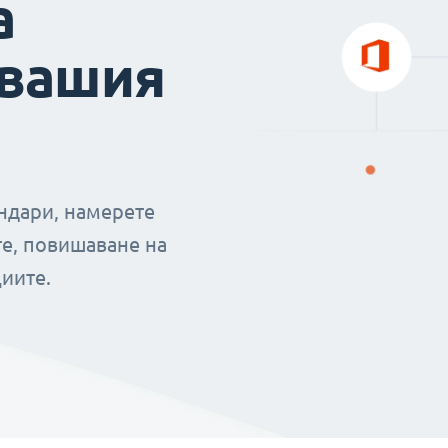
а
 вашия
ендари, намерете
е, повишаване на
иите.