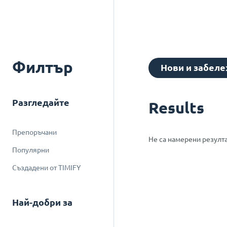
Филтър
Нови и забел
Разгледайте
Results
Препоръчани
Не са намерени резулт
Популярни
Създадени от TIMIFY
Най-добри за