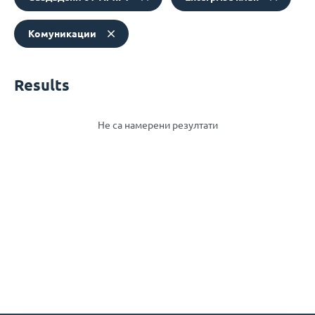
Комуникации
Results
Не са намерени резултати