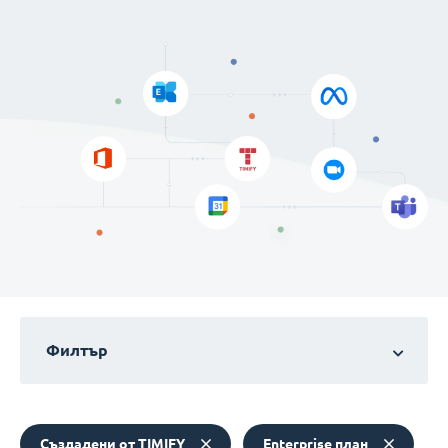
Филтър
Създадени от TIMIFY
Enterprise план