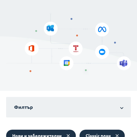
Филтър
Нови и забележителни
Classic план