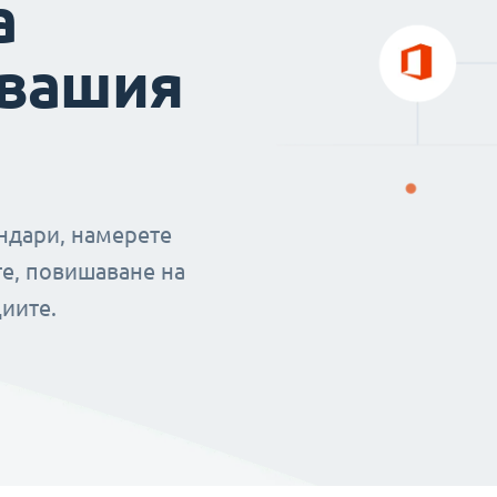
а
 вашия
ендари, намерете
е, повишаване на
иите.