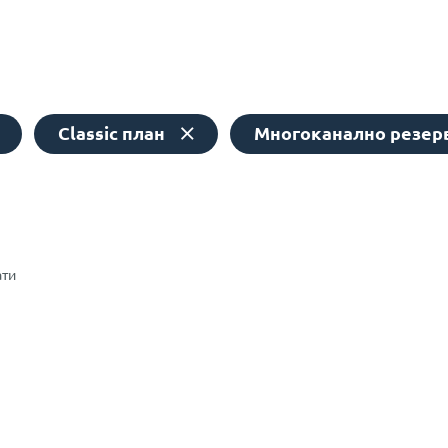
Classic план
Многоканално резер
ати