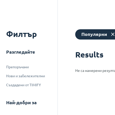
Филтър
Популярни
Разгледайте
Results
Препоръчани
Не са намерени резулт
Нови и забележителни
Създадени от TIMIFY
Най-добри за