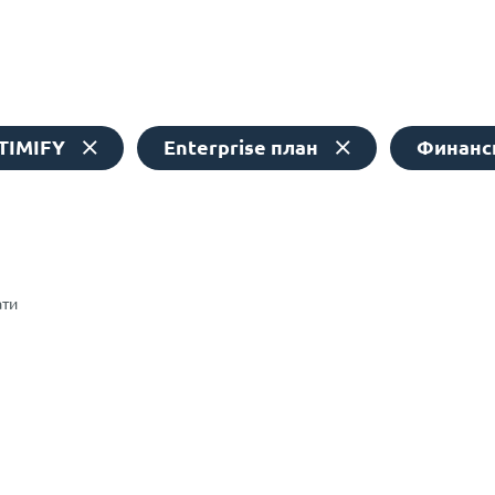
TIMIFY
Enterprise план
Финанс
ати