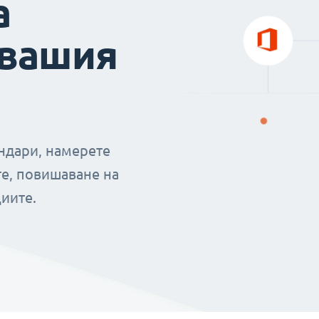
а
 вашия
ендари, намерете
е, повишаване на
иите.