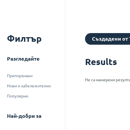
Филтър
Създадени от 
Разгледайте
Results
Препоръчани
Не са намерени резулт
Нови и забележителни
Популярни
Най-добри за