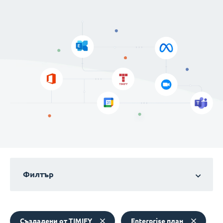
Филтър
Създадени от TIMIFY
Enterprise план