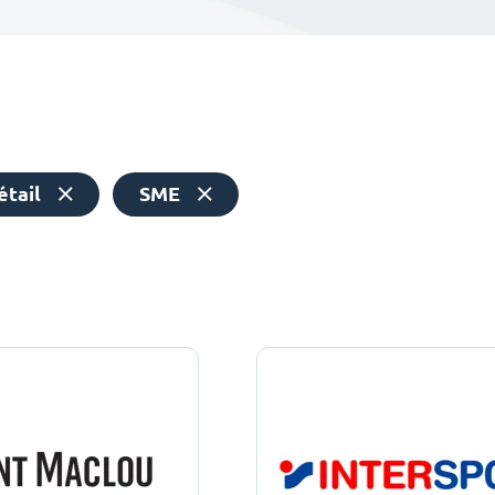
étail
SME