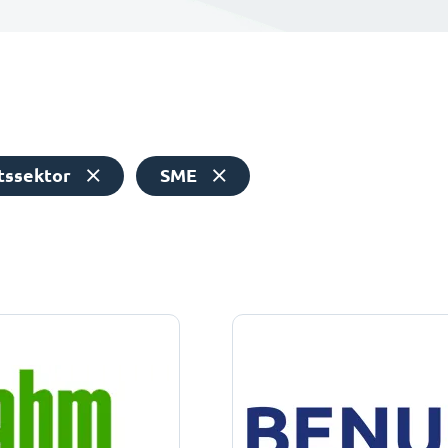
tssektor
SME