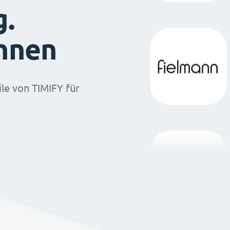
g.
ihnen
ile von TIMIFY für