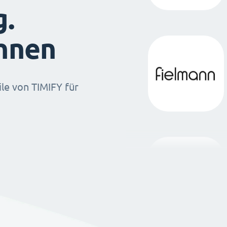
g.
ihnen
ile von TIMIFY für