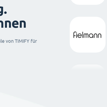
g.
ihnen
ile von TIMIFY für