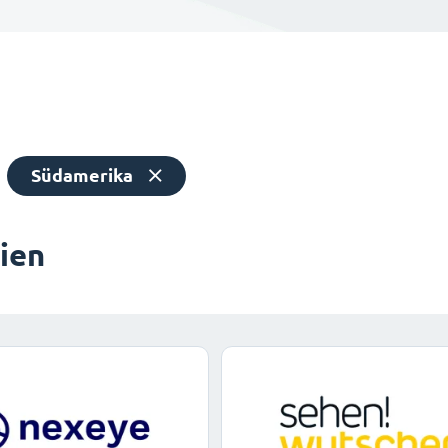
Südamerika
dien