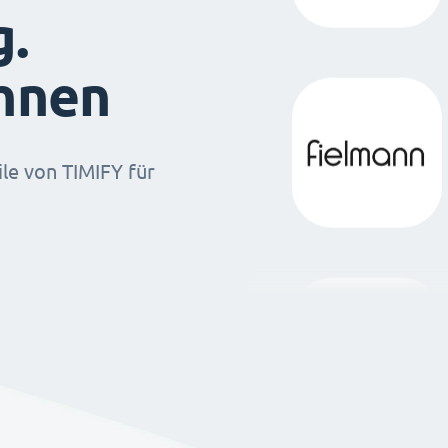
g.
ihnen
ile von TIMIFY für